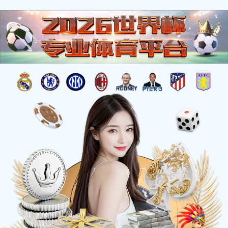
网站首页
关于MK官方网页版
新闻资
HOME
ABOUT US
NEW
企业文化