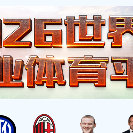
网站首页
关于MK官方网页版
新闻资讯
项目
HOME
ABOUT US
NEWS
PROJ
集团动态
年节联合学习交流活动在包河区BH202229号地块总承包
来源：
MK官方网页版
发布时间：
2026年4月30日
浏览次数：
10404
习近平总书记关于青年工作的重要思想，深化校企合作
“五四”青年节即将到来之际，合肥大学智建学院土木工程