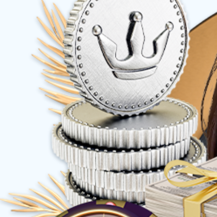
活动中，大家共同学习了习近平总书记
各单位高质量发展。随后，合肥大学智建学
司结合工作实际讲述“城市更新中的青年担当
更新与科技创新中建功立业”开展讨论，提