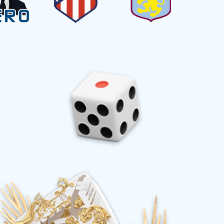
页版集团承建的包河区BH202229号地
交流活动。