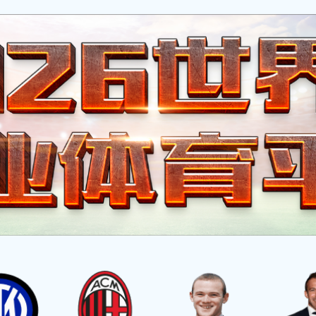
网站首页
关于MK官方网页版
新闻资讯
项目
HOME
ABOUT US
NEWS
PROJ
服务领域
筑施工
房产开发
产业投资
水害
水治理方案、工艺革新、程序优化、手段有效等方面做了