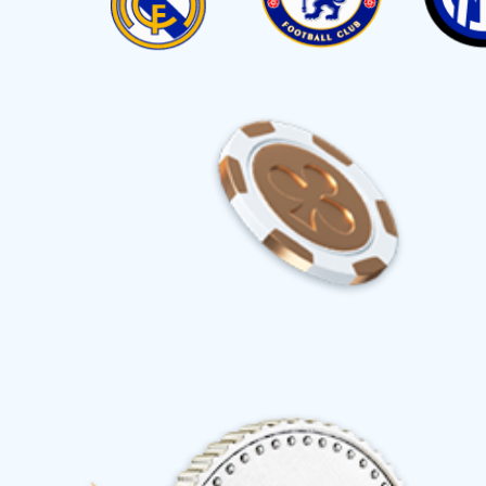
试刀山、高山隧道位于合巢芜高速公路（
1101m、试刀山隧道B线1137m、高山隧
100km/h，隧道内路面坡度为2%，最大
道虽进行过三次水害治理，但效果甚微，严
道进行了彻底的水害整治，提出了以“堵排
和“截水引流”技术有序引排水渗漏水的技
学储能注浆工艺”分别对东港隧道、宫墩隧
果，得到业界的普遍好评。该项技术成果
益和社会效益，对提升MK官方网页版集团
快速导
关于MK官
方网页版